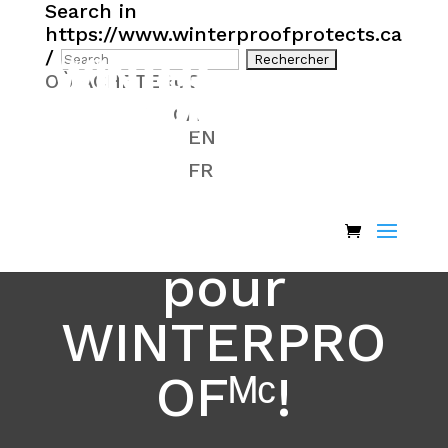
Search in
https://www.winterproofprotects.ca
/
OÙ ACHETER
US
CA
EN
Merci de
FR
votre intérêt
pour
WINTERPRO
OFᴹᶜ!