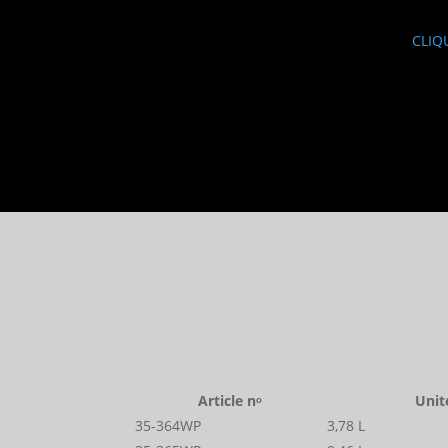
CLIQ
Article nᵒ
Unit
35-364WP
3,78 L