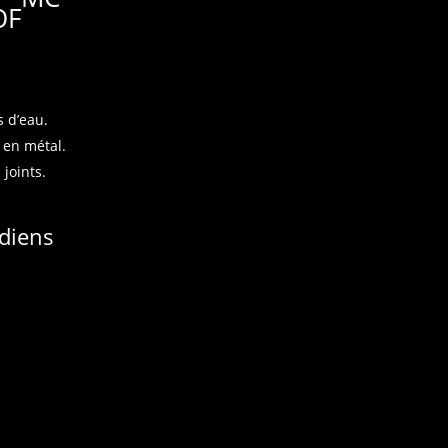
OF
s d’eau.
 en métal.
 joints.
adiens