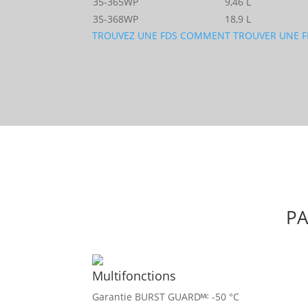
35-365WP
9,46 L
35-368WP
18,9 L
TROUVEZ UNE FDS
COMMENT TROUVER UNE F
PA
Multifonctions
Garantie BURST GUARDᴹᶜ -50 °C