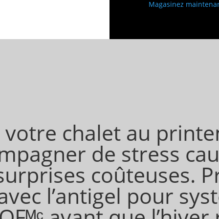
Magasinez maintena
 votre chalet au print
ompagner de stress cau
surprises coûteuses. P
avec l’antigel pour sys
ᴹᶜ avant que l’hiver 