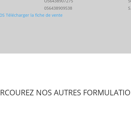
O56438907275
5
056438909538
S
DS
Télécharger la fiche de vente
RCOUREZ NOS AUTRES FORMULATI