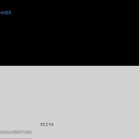
HIVER
SCC14
0056438907266