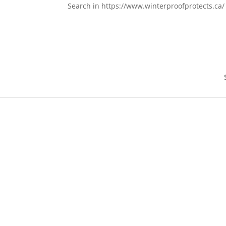
Search in https://www.winterproofprotects.ca/
CHALET
Garantie BURST GUARDᴹᶜ -50 °C.
Protégez votre maison contre l’éclatement de 
conduites d’eau afin de pouvoir profiter de vot
non de payer des factures coûteuses.