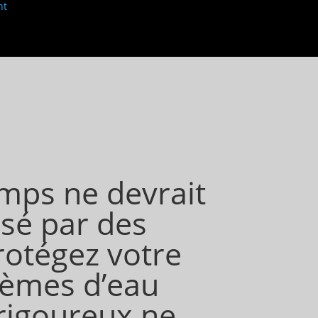
nt
emps ne devrait
sé par des
rotégez votre
tèmes d’eau
rigoureux ne